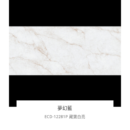
夢幻藍
ECD-12281P 藏寶白亮