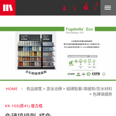
0
0
HOME
商品總覽
>
游泳池磚
>
磁磚黏著/填縫劑/防水材料
>
色磚填縫劑
KK-103(原41) 復古橘
色磚填縫劑_橘色