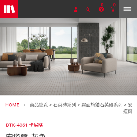
0
0
HOME
商品總覽
>
石英磚系列
>
霧面施釉石英磚系列
>
安
道爾
BTK-4061 卡尼略
安道爾_灰色