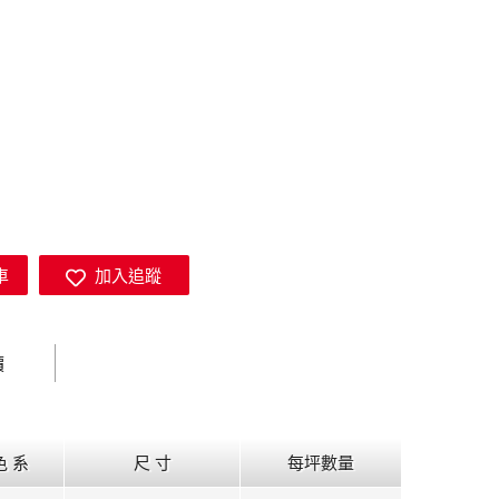
車
加入追蹤
價
色 系
尺 寸
每坪數量