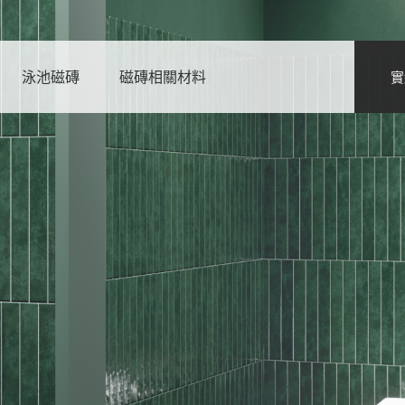
泳池磁磚
磁磚相關材料
實