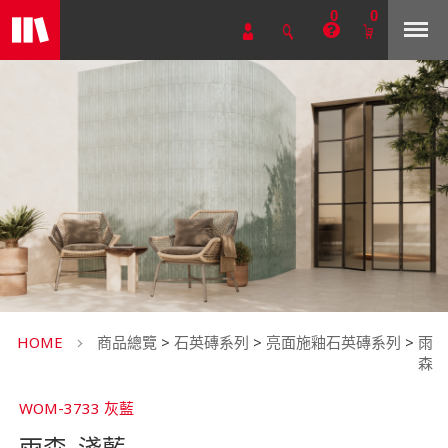
0
0
HOME
商品總覽
>
石英磚系列
>
亮面施釉石英磚系列
>
雨
森
WOM-3733 灰藍
雨森_淺藍