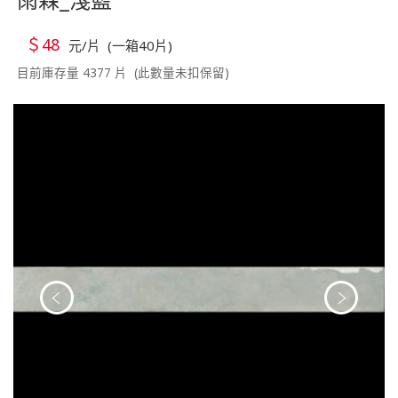
＄48
元/片 (一箱40片)
目前庫存量 4377 片 (此數量未扣保留)