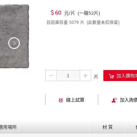
＄60
元/片 (一箱52片)
目前庫存量 5079 片 (此數量未扣保留)
加入購物
線上試算
加入詢
適用場所
材 質