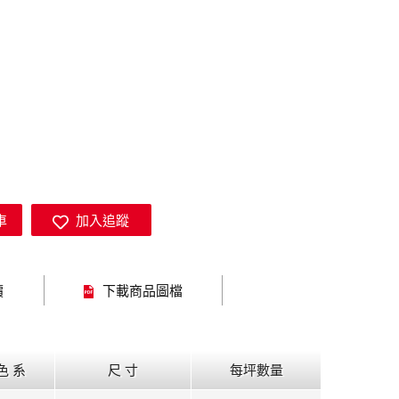
車
加入追蹤
價
下載商品圖檔
色 系
尺 寸
每坪數量