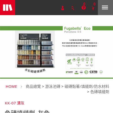
0
0
HOME
商品總覽
>
游泳池磚
>
磁磚黏著/填縫劑/防水材料
>
色磚填縫劑
KK-07 清灰
色磚填縫劑_灰色