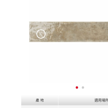
產 地
適用場