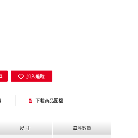
車
加入追蹤
價
下載商品圖檔
尺 寸
每坪數量