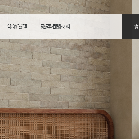
泳池磁磚
磁磚相關材料
實