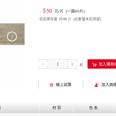
＄50
元/片 (一箱60片)
目前庫存量 3948 片 (此數量未扣保留)
加入購物
線上試算
加入詢
所
材 質
色 系