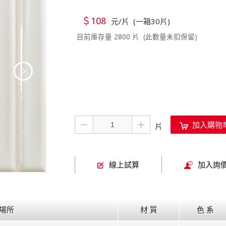
＄108
元/片 (一箱30片)
目前庫存量 2800 片 (此數量未扣保留)
加入購物
線上試算
加入詢
場所
材 質
色 系