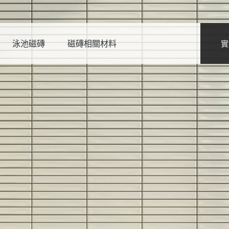
泳池磁磚
磁磚相關材料
實