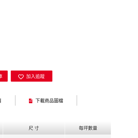
車
加入追蹤
價
下載商品圖檔
尺 寸
每坪數量