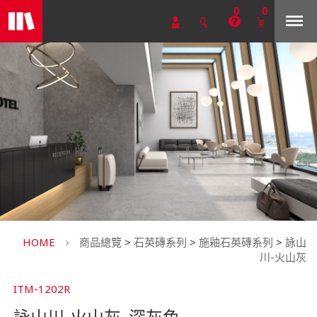
0
0
HOME
商品總覽
>
石英磚系列
>
施釉石英磚系列
>
詠山
川-火山灰
ITM-1202R
詠山川-火山灰_深灰色