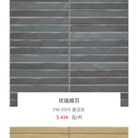
琉璃織羽
PM-3505 墨羽灰
＄438
元/片