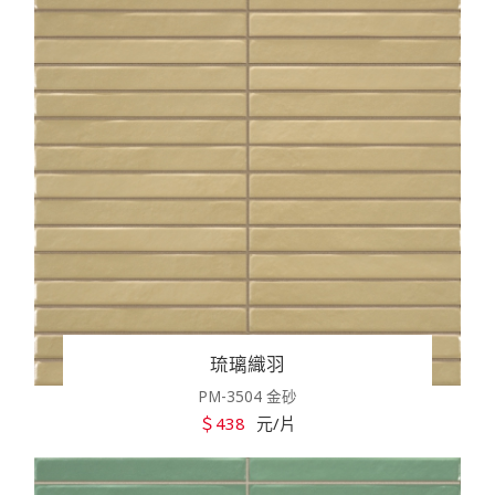
琉璃織羽
PM-3504 金砂
＄438
元/片