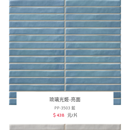
琉璃光姬-亮面
PP-3503 藍
＄438
元/片