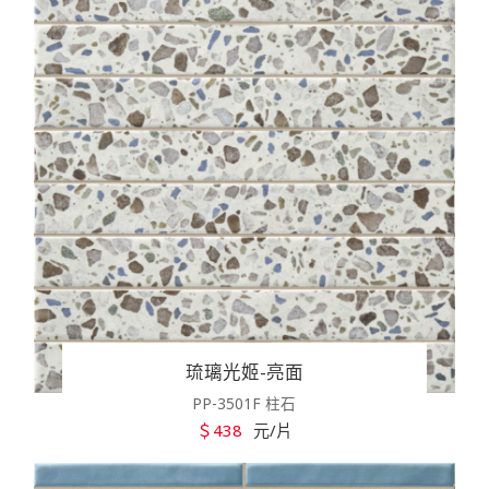
琉璃光姬-亮面
PP-3501F 柱石
＄438
元/片