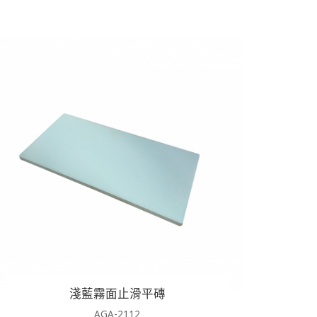
淺藍霧面止滑平磚
AGA-2112