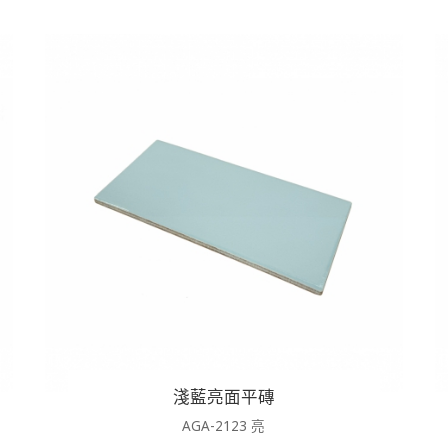
淺藍亮面平磚
AGA-2123 亮