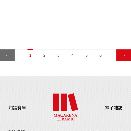
1
2
3
4
5
6
例
知識寶庫
電子雜誌