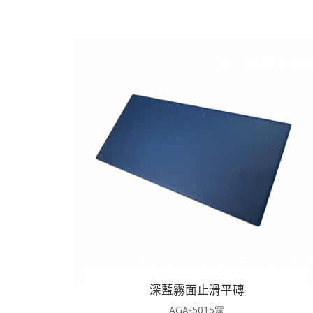
深藍霧面止滑平磚
AGA-5015霧