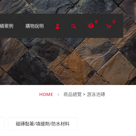
0
0
績案例
購物說明
HOME
商品總覽
>
游泳池磚
磁磚黏著/填縫劑/防水材料