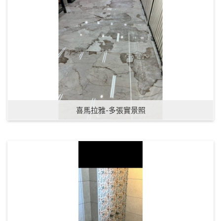
喜馬拉雅-多張實景照