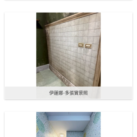
伊蓮娜-多張實景照