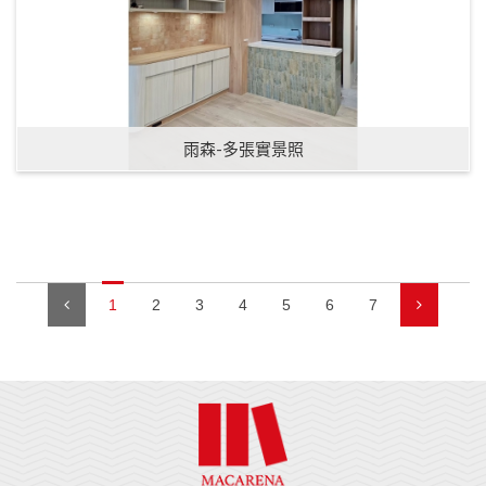
雨森-多張實景照
1
2
3
4
5
6
7