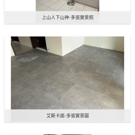
上山人下山神-多張實景照
艾斯卡諾-多張實景圖